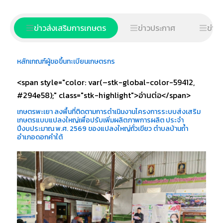
ข่าวส่งเสริมการเกษตร
ข่าวประกาศ
ข่าวจ
หลักเกณฑ์ผู้ขอขึ้นทะเบียนเกษตรกร
<span style="color: var(–stk-global-color-59412,
#294e58);" class="stk-highlight">อ่านต่อ</span>
เกษตรพะเยา ลงพื้นที่ติดตามการดำเนินงานโครงการระบบส่งเสริม
เกษตรแบบแปลงใหญ่เพื่อปรับเพิ่มผลิตภาพการผลิต ประจำ
ปีงบประมาณ พ.ศ. 2569 ของแปลงใหญ่ถั่วเขียว ตำบลบ้านถ้ำ
อำเภอดอกคำใต้