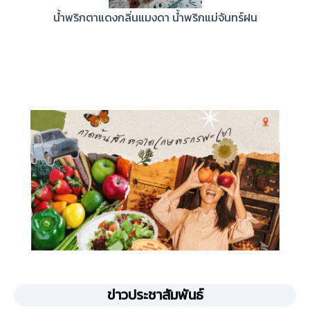
น้ำพริกตาแดงกลิ่นแมงดา น้ำพริกแม่จันทร์ฝน
ข่าวประชาสัมพันธ์