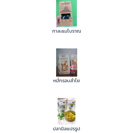
กาละแมโบราณ
หมี่กรอบลำไย
ปลานิลแปรรูป